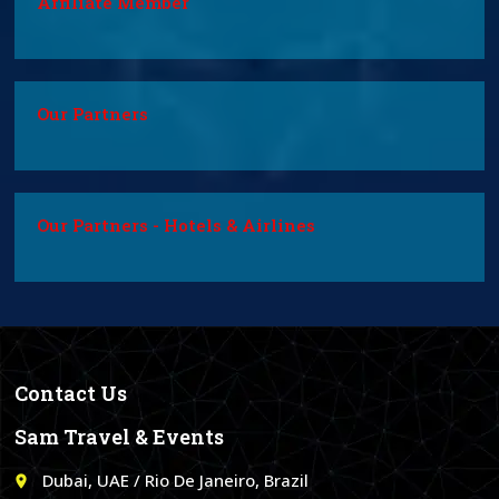
Affiliate Member
Our Partners
Our Partners - Hotels & Airlines
Contact Us
Sam Travel & Events
Dubai, UAE / Rio De Janeiro, Brazil
place