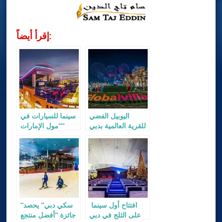
إقرأ أيضاً:
اليوبيل الفضي
سينما للسيارات في
للقرية العالمية بدبي
“مول الإمارات”
افتتاح أول سينما
“سكي دبي” يحصد
على الثلج في دبي
جائزة “أفضل منتجع