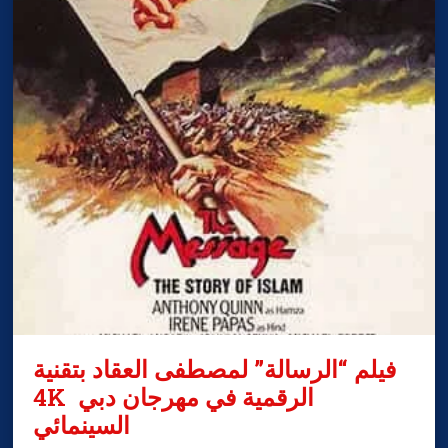
فيلم “الرسالة” لمصطفى العقاد بتقنية
4K الرقمية في مهرجان دبي
السينمائي