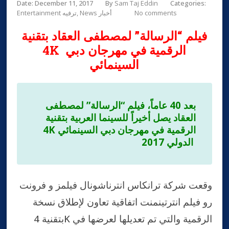
Date: December 11, 2017
By
Sam Taj Eddin
Categories:
No comments
News أخبار
Entertainment ترفيه
فيلم “الرسالة” لمصطفى العقاد بتقنية
4K الرقمية في مهرجان دبي
السينمائي
بعد 40 عاماً، فيلم “الرسالة” لمصطفى
العقاد يصل أخيراً للسينما العربية بتقنية
الرقمية في مهرجان دبي السينمائي
4K
الدولي 2017
وقعت شركة ترانكاس انترناشونال فيلمز و فرونت
رو فيلم انترتينمنت اتفاقية تعاون لإطلاق نسخة
بتقنية 4K الرقمية والتي تم تعديلها لعرضها في