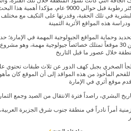
الجافة التي كانت تسود المنطقة خلال تلك الفترة، والتي
صالحة للسكن حتى ظهور ظروف مناخية أكثر رطوبة قبل حوا
لبشرية في تلك الحقبة، وقدرتها على التكيف مع مختلف 
ديد وحماية المواقع الجيولوجية المهمة في الإمارة؛ ح
سياقها وبالتعاون مع خبراء عالميين، أكثر من 30 موقعاً تمتلك خصائصاً جيولوج
لملجأ الصخري بجبل كهف الدور عن ثلاث طبقات تحتوي ع
لزمنية أمراً نادراً في منطقة جنوب شرق الجزيرة العرب