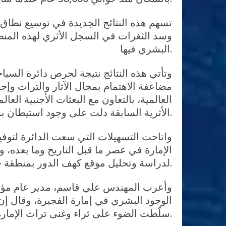
تسهم هذه النتائج الجديدة في توسيع نطاق ا
وسد الثغرات في السجل الأثري لهذه المنط
البشري فيها.
وتأتي هذه النتائج نتيجة لحرص دائرة السيا
مضاعفة الاهتمام بمجال الآثار والتراث وإج
العالمية، بالتعاون مع البعثات الأجنبية ا
الأثرية السابقة دلت على وجود استيطان بشريّ وأدوات تعود إلى فترة ما قبل الميلاد.
واتاحت التسهيلات التي سعت الدائرة لتوفيره
الإمارة في عصر ما قبل التاريخ وما بعده، 
لدراسة وتحليل موقع كهف الدور بمنطقة حبحب.
وأعرب المهندس علي قاسم، مدير عام مؤسسة 
الوجود البشري في إمارة الفجيرة، وقال إ
سلّطت الضوء على ثراء وغنى تراث الإمارة الجيولوجي والأثري.