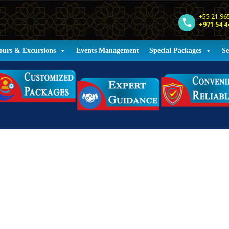
+55 21 96
+971 54 4
ours & Excursions
Events Management
Special Packages
Se