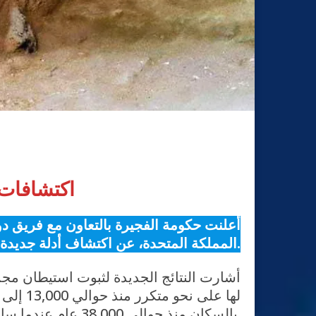
اكتشافات 
أعلنت حكومة الفجيرة بالتعاون مع فريق دول
المملكة المتحدة، عن اكتشاف أدلة جديدة تشير إلى تواجد بشري قديم يعود لعصور ما قبل التاريخ في إمارة الفجيرة تعود لنحو 13,000 عام.
أشارت النتائج الجديدة لثبوت استيطان مج
بالسكان منذ حوالي 38,000 عام عندما سادتها الظروف المناخية الجافة، إلى أن أصبح مناخها أكثر رطوبة قبل نحو 7,000 عام.