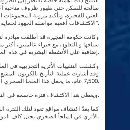
النتائج ذات أهمية خاصة بالنظر إلى الظروف 
الغني للفجيرة، وتأكيد مرونة المجموعات ا
الاكتشافات أهمية مواصلة الجهود لحماية ودراسة هذه المواقع الأثرية الثمينة”.
وكانت حكومة الفجيرة قد أطلقت مبادرة لتح
إضافية على الأنشطة البشرية في هذه المنطقة خلال عصور ما قبل التاريخ.
وكشفت التنقيبات الأثرية التجريبية في ا
7,500 عام، ما يجعل هذا الملجأ الصخري أقدم موقع أثري في الإمارة.
ويغطي هذا الاكتشاف فترة حاسمة في التاريخ البشري، راصداً فترة الانتقال من الصيد وجمع الثمار إلى تربية الحيوانات وإنتاج الغذاء.
كما يعدّ اكتشاف مواقع تعود لتلك الفترة ا
الأثري في الملجأ الصخري بجبل كاف الدور.