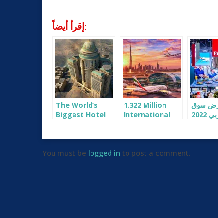
إقرأ أيضاً:
عرض سوق
1.322 Million
The World’s
السفر العربي 2022
International
Biggest Hotel
بدبي
Tourists in 2017
Will Have 10,000
Rooms & 70
Restaurants
You must be
logged in
to post a comment.
Abraj Kudai
Hotel, Mecca,
KSA