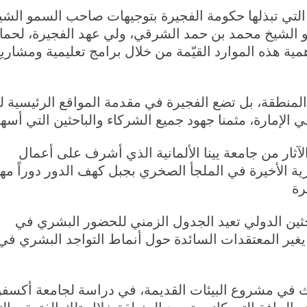
د التي تبذلها حكومة الفجيرة بتوجيهات صاحب السمو ا
و الشيخ محمد بن حمد الشرقي، ولي عهد الفجيرة، لحماية 
مية هذه الموارد القيّمة من خلال برامج تعليمية ومشاري
منطقة، بل تضع الفجيرة في مقدمة المواقع الرئيسية للب
لآثار من جامعة يينا الألمانية الذي أشرف على أعمال
ية الأخيرة في الملجأ الصخري بجبل كهف الدور دوراً مهم
احثين الدولي تعيد الجدول الزمني للحضور البشري في
ف عام مضت، ما يغير المعتقدات السائدة حول أنماط التواجد البشري في
حث في مشروع البيئات القديمة، في دراسة لجامعة أكسفور