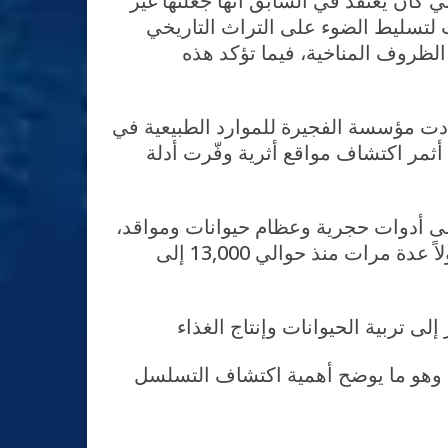
 كان يُعتقد في السابق أنها جعلتها غير
لي 9000 عام، مؤكدا أهمية هذا البحث لتسليط الضوء على التراث التاريخي
الظروف المناخية، فيما تؤكد هذه
ددت مؤسسة الفجيرة للموارد الطبيعية في
ية مهمة، وهو مشروع أثمر اكتشاف مواقع أثرية وفّرت أدلة
لى أدوات حجرية وعظام حيوانات ومواقد،
وقد أشارت عملية التأريخ بالكربون المشع للفحم المأخوذ من هذه المواقد إلى أن الموقع كان مأهولاً عدة مرات منذ حوالي 13,000 إلى
ية، وهو ما يوضح أهمية اكتشاف التسلسل