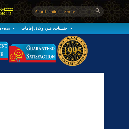
5542222
460442
جنسيات، فيز، ولادة، إقامات
rvices