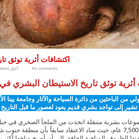
اكتشافات أثرية توثق تا
No comments
News أخبار
أثرية توثق تاريخ الاستيطان البشري في 
ي من الباحثين من دائرة السياحة والآثار وجامعة يينا 
موعات بشرية متنقلة اتخذت من الملجأ الصخري في جبل
لها على نحو متكرر منذ حوالي 13,000 إلى 7,500 عام، حيث ساد الاعتقاد سابق