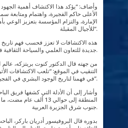
وأضاف: “يؤكد هذا الاكتشاف أهمية الجهو
الأعلى حاكم الفجيرة، واهتمام ومتابعة سم
الإمارة، والتزام المؤسسة بتعزيز الوعي بأه
للأجيال المقبلة”.
هذه الاكتشافات لا تعزز فحسب فهم تاريخ ال
جديدة للتعاون العلمي والسياحة الثقافية في الإمارة، مثمنا جهود جميع الشركاء والباحثين التي أسهمت في تحقيق هذا الإنجاز التاريخي.
من جهته قال الدكتور كنوت بريتزكه، عالم ا
التنقيب في الموقع: “تلعب الاكتشافات الأثر
في فهمنا لتاريخ الوجود البشري في الفجيرة”.
وأشار إلى أن الأدلة التي كشفها فريق الب
المنطقة إلى حوالي 13 أل
جنوب شرق الجزيرة العربية.
بدوره قال البروفيسور أدريان باركر، البا