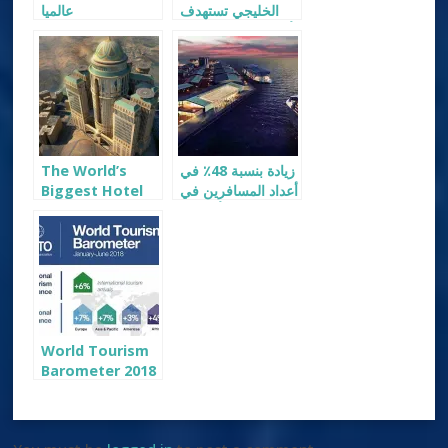
الخليجي تستهدف
عالميا
أسواق الصين والهند
لتعزيز نموها
السياحي
زيادة بنسبة 48٪ في
The World’s
أعداد المسافرين في
Biggest Hotel
موانئ أبوظبي
Will Have 10,000
Rooms & 70
Restaurants
Abraj Kudai
Hotel, Mecca,
KSA
World Tourism
Barometer 2018