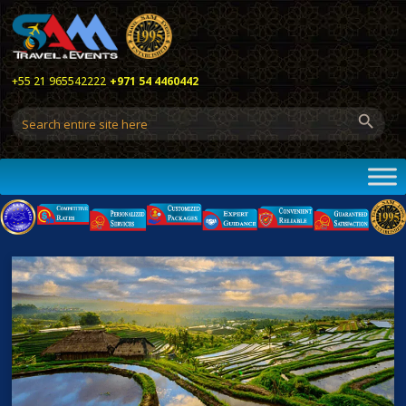
+55 21 965542222
+971 54 4460442