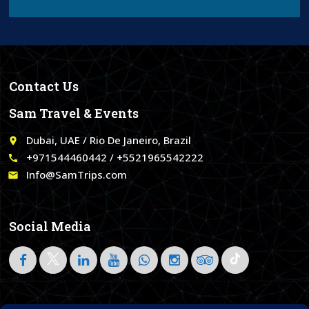
Contact Us
Sam Travel & Events
Dubai, UAE / Rio De Janeiro, Brazil
place
+971544460442 / +5521965542222
call
Info@SamTrips.com
email
Social Media