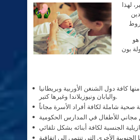
، لهذا
دين
هو
شكل مطرد، وجواز السفر البرازيلي الحادي عشر عالميا ويسم بدخول 164 دولة بون
دخول 164 دولة بدون تأشيرة منها كافة دول الشنغن الأوربية وبريطانيا
واليابان ونيوزيلاندا وغيرها كتير.
 مجاني للأطفال في المدارس الحكومية
زيلية الجنسية لكافة أبنائه بشكل تلقائي
لجنوبية الأخرى التي تنتمي إلى اتفاقية