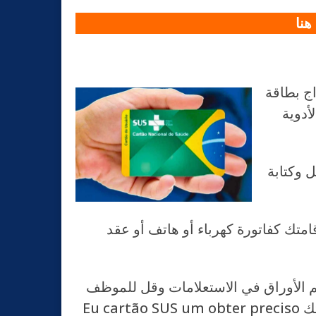
أدوية
 “Saúde
متك كفاتورة كهرباء أو هاتف أو عقد
يفضل الذهاب للمركز باكرا 7:30 و الـ 9:00 صباحاً، لأن المراكز تكون مزدحمة بشكل دائم، قم بتقديم الأوراق في الاستعلامات وقل للموظف
Eu cartão SUS um obter preciso واذا كنت لا تتحدث البرتغالية قم بكتابة الجملة على ورقة واعطيها للموظف. ولا تنسى تقديم تأشيرتك