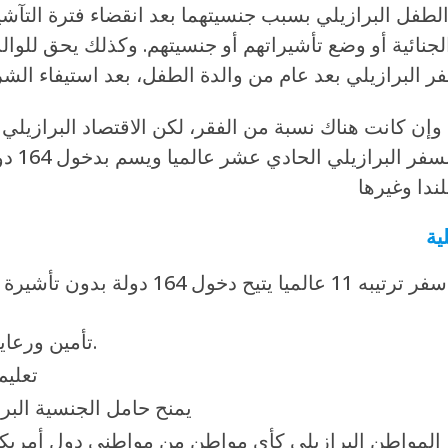
طفل البرازيلي بسبب جنسيتهما بعد انقضاء فترة التآشير
جنائية أو وضع تأشيراتهم أو جنسيتهم. وكذلك يحق للوال
 وإن كانت هناك نسبة من الفقر، لكن الاقتصاد البرازيلي 
التاسع عالمياً، وينمو ب
ية
جواز سفر ترتيبه 11 عالميا يتيح 
تأمين ورعاية صحية شاملة لكافة أفراد الأسرة مجاناً.
تعليم
يمنح حامل الجنسية البرا
 المواطن البرازيلي كأي مواطن من مواطني دول أمريكا ا