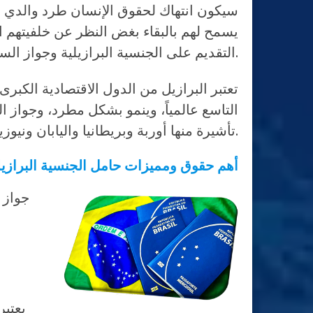
سيكون انتهاك لحقوق الإنسان طرد والدي ال
يسمح لهم بالبقاء بغض النظر عن خلفيتهم ال
التقديم على الجنسية البرازيلية وجواز السفر البرازيلي بعد عام من والدة الطفل، بعد استيفاء الشروط.
تعتبر البرازيل من الدول الاقتصادية الكبرى
تأشيرة منها أوربة وبريطانيا واليابان ونيوزيلندا وغيرها.
أهم حقوق ومميزات حامل الجنسية البرازيل
يعتبر