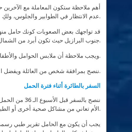
أهم ملاحظة ستكون المعاملة مع الآخرين ح
عدم الانتظار في الطوابير والجلوس، ولكِ الأحقية في المشافي والعيادات والصيدليات.
قد تواجهك بعض الصعوبات كونك حامل منها
جنوب البرازيل حيث تكون أبرد من الشمال.
ويجب ملاحظة أن ملابس الحوامل والأطفال باهظة الثمن مقارنة مع باقي الدول، لذلك ينصح بجلب ملابسك وملابس المولود معك.
ننصح بمرافقة شخص من العائلة ويفضل امرأة للمساعدة خلال وبعد الولادة.
السفر بالطائرة أثناء فترة الحمل
ننصح بالسفر قبل
الأم تعاني من مشاكل صحية أخرى أو الطبيب المتابع لها يرى في سفرها ضرر لها أو لجنينها.
يجب أن يكون مع الحامل تقرير طبي رسمي م