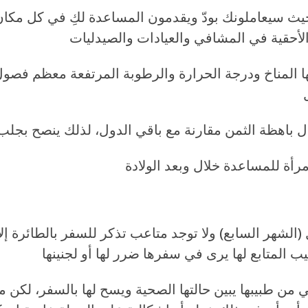
يث سيعاملونك بودّ ويقدمون المساعدة لكِ في كل مكان،
 المناخ ودرجة الحرارة والرطوبة المرتفعة معظم فصول
 الأسبوع الـ 36 من الحمل (الشهر السابع) ولا توجد متاعب تذكر للسفر بالطائرة
ن طبيبها يبين حالتها الصحية ويسح لها بالسفر، لكن م