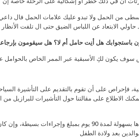
الوسطى من الحمل ولا تبدو عليك علامات الحمل فال دا
ن باستجوابك هل أنِت حامل أم لا؟ هل سيقومون بإرجاع
ة، فإحراص على أن تقوم بالتقديم على التأشيرة السياح
كنك الاطلاع على مقالتنا حول التأشيرات للبرازيل من ا
لا تقلق من فترة التأشيرة، لأنه يمكن تمديدها بسهولة لمدة 90 يوم بمبلغ وإجراءات بسيط