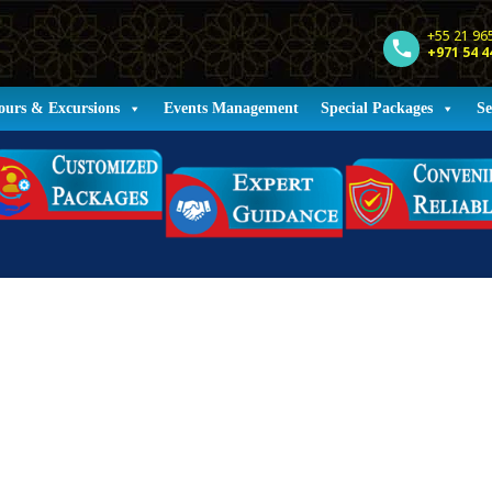
+55 21 96
+971 54 4
ours & Excursions
Events Management
Special Packages
Se