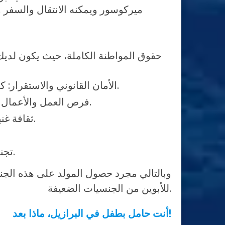
ميركوسور ويمكنه الانتقال والسفر 
حقوق المواطنة الكاملة، حيث يكون لديك
الأمان القانوني والاستقرار: كمواطن برازيلي، تكون محميًا بالكامل بموجب القانون البرازيلي، مما يوفر استقرارًا قانونيًا وأمانًا.
فرص العمل والأعمال التجارية حيث تتوفر فرص أكبر للعمل وإنشاء الأعمال التجارية في البرازيل، التي تتاح للمواطنين.
ثقافة غنية وتنوع اجتماعي ذو ثقافة غنية وتنوع اجتماعي كبير، مما يجعلها بيئة متنامية ومتنوعة للعيش فيها.
تجنب القيود المفروضة على الأجانب، مثل تملك الأراضي في مناطق معينة، لا تطبق على المواطنين.
وبالتالي مجرد حصول المولد على هذه الجن
للأبوين من الجنسيات الضعيفة.
!
أنت حامل بطفل في البرازيل، ماذا بعد