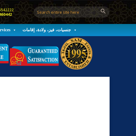
5542222
460442
جنسيات، فيز، ولادة، إقامات
rvices