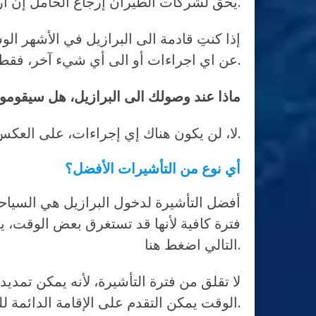
يحق لشركات الطيران إرجاع الحامل إن ارتأت أن في ذلك خطر أو إشكالية على الرحلة خاصة إن كانت بعد الشهر السابع من الحمل.
إذا كنتِ قادمة الى البرازيل في الأشهر 
عن اي اجراءات أو الى أي شيء آخر، فقط حاولي الابتعاد عن اللباس الضيق حتى ال تلفت الأنظار وارتداء ملابس فضفاضة ولن تتم ملاحظتكِ.
ماذا عند وصولك الى البرازيل، هل سيقومو
لا، لن يكون هناك إي إجراءات، على العكس سوف يكون لكِ الأسبقية عبر الممر الخاص بالحوامل عند الوصول لشبك الهجرة.
أي نوع من التأشيرات الأفضل؟
أفضل التأشيرة لدخول البرازيل هي السياحي
فترة كافية لأنها قد تستغرق بعض الوقت، يم
التالي اضغط هنا.
الوقت يمكن التقدم على الإقامة الدائمة للوالدين بعد ولادة الطفل.