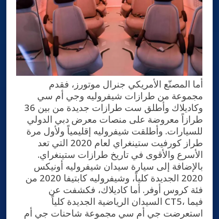
أما المصنّع الأمريكي جنرال موتورز، فقدم
مجموعة من طرازات شيفروليه وجي أم سي
وكاديلاك وأطلق ست طرازات جديدة من بين 36
طرازاً معروضة على منصات معرض دبي الدولي
للسيارات. وأطلقت شيفروليه إقليمياً ولأول مرة
طراز كورفيت ستينغراي لعام 2020 التي تعد
الأسرع والأقوى في تاريخ طرازات ستينغراي.
بالإضافة إلى سيارة سيدان شيفروليه أونيكس
2020 الجديدة كلياً، وشيفروليه كابتيفا 2020 من
فئة كروس أوفر. أما كاديلاك، فكشفت عن
السيدان الرياضية الجديدة كلياً CT5، فيما
استعرضت جي أم سي مجموعة شاحنات جي أم