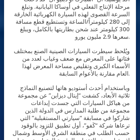
مرحلة الإنتاج الفعلي في أوساكا اليابانية. وتبلغ
السرعة القصوى لهذه السيارة الكهربائية الخارقة
إلى 280 كيلومتراً/الساعة وتستطيع قطع مسافة
300 كيلومتر عند شحن بطاريتها بالكامل، ويبلغ
سعرها 2.9 مليون يورو.
ويُلحظ سيطرت السيارات الصينية الصنع بمختلف
فئاتها على المعرض مع ضعف وغياب لعدد من
الأسماء الكبرى وتقليص مساحة المعرض لهذا
العام مقارنة بالأعوام السابقة.
وباستخدام أحدث أستوديو هاتها لتصنيع النماذج
ثلاثية الأبعاد، كشفت “إيتال ديزاين” عن مجموعة
من هياكل السيارات التي جسدت إبداعات
مجموعة من طلبة المدارس في الدولة الذين
شاركوا في مسابقة “سيارتي المستقبلية” التي
ترعاها شركة “كَفو”، أول تطبيق للتزود بالوقود
حسب الطلب في منطقة الشرق الأوسط وشمال