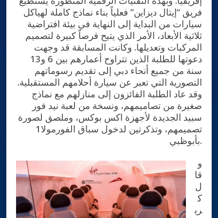
إفريقيا. وبهذه التقنيات الرقمية المتطورة يستطيع
فريق “إيتال ديزاين” فعلياً بناء نماذج كاملة لهياكل
سيارات من البداية إلى النهاية في بيئة افتراضية
ثلاثية الأبعاد، الأمر الذي يتيح فرصاً كبيرة لتصميم
المركبات وتعديلها. وكانت المسابقة قد وجهت
دعوتها للطلبة الذين تتراوح أعمارهم بين 6 و13
سنة من جميع أنحاء دبي إلى تقديم رسوماتهم
التصورية التي تعبر عن سيارة أحلامهم المستقبلية.
وقد عاد الطلبة الفائزون إلى منازلهم مع نماذج
صغيرة من تصاميمهم، ونسخة من لعبة نيد فور
سبيد الجديدة لأجهزة اكس بوكس، وملصق لصورة
تصميمهم، وتذكرتين لدخول سباق الفورمولا1
بأبوظبي.
و
قا
ل
ك
ري