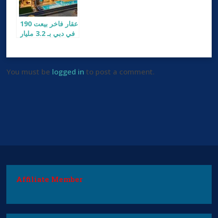
190 عقار فاخر بيعت
في دبي بـ 3.2 مليار
دولار
You must be
logged in
to post a comment.
Affiliate Member