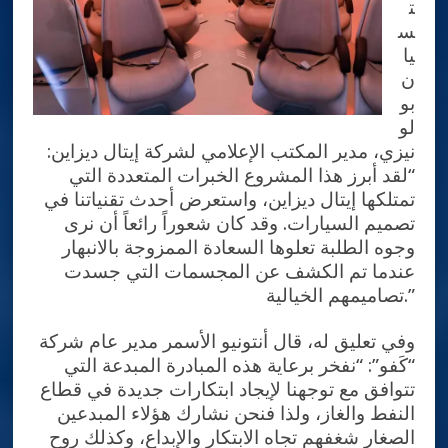
ت
س
يا
ن
بو
لو
نيزي، مدير المكتب الإعلامي لشركة إيتال ديزاين:
“لقد أبرز هذا المشروع الخبرات المتعددة التي
تمتلكها إيتال ديزاين، واستعرض أحدث تقنياتنا في
تصميم السيارات. وقد كان شعوراً رائعاً أن نرى
وجوه الطلبة تعلوها السعادة الممزوجة بالانبهار
عندما تم الكشف عن المجسمات التي جسدت
تصاميمهم الخيالية.”
وفي تعليق له، قال أنتونيو الأسمر مدير عام شركة
“كَفو”: “نفخر برعاية هذه المبادرة المبدعة التي
تتوافق مع توجهنا لإيجاد ابتكارات جديدة في قطاع
النفط والغاز، ولذا فنحن نشارك هؤلاء المبدعين
الصغار شغفهم تجاه الابتكار والإبداع، وكذلك روح