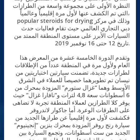
النظرة الأولى على مجموعة واسعة من الطرازات
التي تم الكشف عنها لأول مرة إقليمياً وعالمياً،
popular steroids for drying وذلك في مركز
دبي التجاري العالمي حيث تقام فعاليات حدث
السيارات الأبرز على مستوى المنطقة الممتد من
تاريخ 12 حتى 16 نوفمبر 2019.
وتقدم الدورة الخامسة عشرة من المعرض هذا
العام ولأول مرة في المنطقة عدداً من الإطلاقات
لطرازات جديدة، تضمنت سيارتين اختباريتين من
نيسان تم تطويرهما خصيصاً للعملاء في الشرق
الأوسط وهما “غزال ستورم” المزودة بمحرك من
6 أسطوانات سعة 4,8 لترات و”نافارا غزال” حيث
يوفر كلا الطرازين لعملاء المنطقة تجربة لا تضاهى
على الطرقات الوعرة. أما جاكوار لاندروفر
فكشفت لأول مرة إقليمياً عن طرازها الجديد من
سيارة رنج روفر المزودة بمحرك بنزين “إنجينيوم”
الجديد من ست أسطوانات، وتجمع السيارة بين
متعة وحيوية القيادة على الطرقات المعبدة،