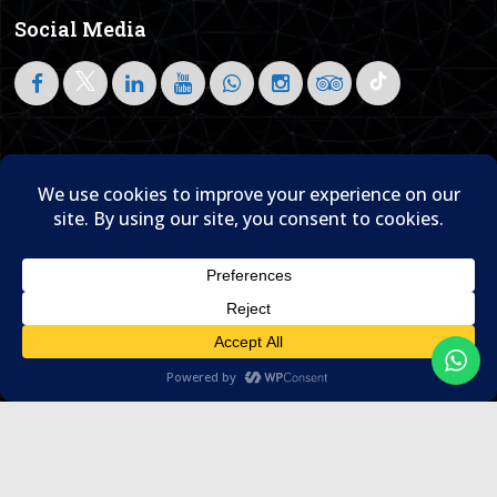
Social Media
Follow on LinkedIn
Home
About Us
Blog
Contact Us

© 1995- 2026 Sam Travel & Events
Translate »