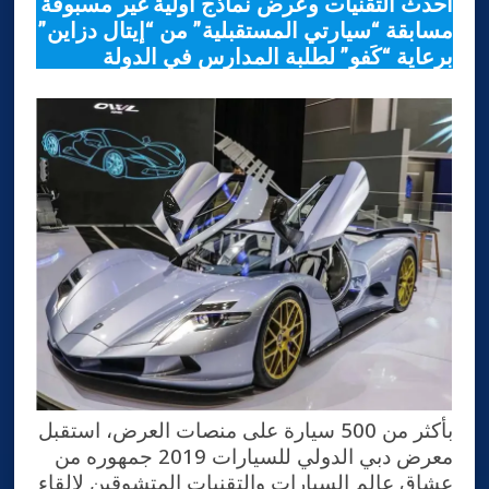
أحدث التقنيات وعرض نماذج أولية غير مسبوقة
مسابقة “سيارتي المستقبلية” من “إيتال دزاين”
برعاية “كَفو” لطلبة المدارس في الدولة
بأكثر من 500 سيارة على منصات العرض، استقبل
معرض دبي الدولي للسيارات 2019 جمهوره من
عشاق عالم السيارات والتقنيات المتشوقين لإلقاء