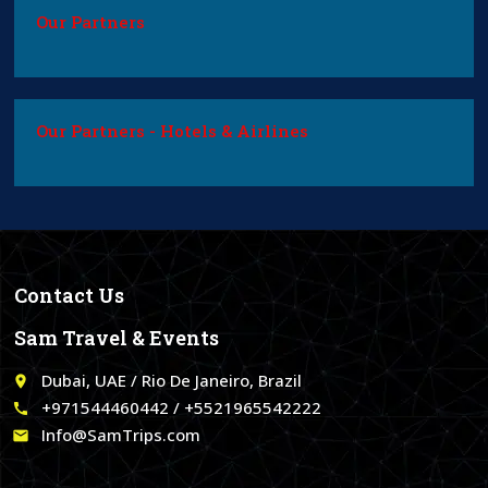
Our Partners
Our Partners - Hotels & Airlines
Contact Us
Sam Travel & Events
Dubai, UAE / Rio De Janeiro, Brazil
place
+971544460442 / +5521965542222
call
Info@SamTrips.com
email