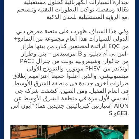
بجدارة السيارات الكهربائية كحلول مستقبلية
فعّالة ومفضلة تواكب التطورات التقنية وتنسجم
مع الرؤية المستقبلية للمدن الذكية.
وفي هذا السياق، ظهرت على منصة معرض دبي
الدولي للسيارات هذا العام مجموعة من النماذج+
الرائدة لمصنعين كبار، من بينها طراز EQC من
مرسيدس – بنز، وطراز i3 من بي أم دبليو، وI-
PACE من جاكوار، وشيفروليه بولت من جنرال
موتورز، والنموذج الأولي PHEV أوتلاندر من
ميتسوبيشي، والذين أعلنوا جميعاً اعتزامهم إطلاق
طرازات أخرى جديدة في منطقة الشرق الأوسط
في العام المقبل. ومن الصين، كشفت شركة جي
أيه سي لأول مرة في منطقة الشرق الأوسط عن
سيارتين كهربائيتين جديدين هما؛ “أيون أس” AION
S وGE3.