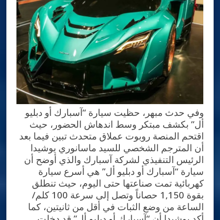
وفي حدث مبهر، حظيت سيارة “آسبارك أو دبليو
أل” بكشف مبتكر وسط اندهاش الحضور، حيث
اقتحم المنصة روبوت عملاق متحدث تبين فيما بعد
أن المترجم الشخصي للسيد ماسانوري يوشيدا
الرئيس التنفيذي لشركة آسبارك والذي أوضح أن
سيارة “آسبارك أو دبليو أل” هي أسرع سيارة
كهربائية تمت صناعتها حتى اليوم، حيث تنطلق
بقوة 1,150 حصاناً وتصل إلى سرعة 100 كلم/
الساعة من وضع الثبات في أقل من ثانيتين، كما
أكد يوشيدا أن “آسبارك أو دبليو أل” قد دخلت