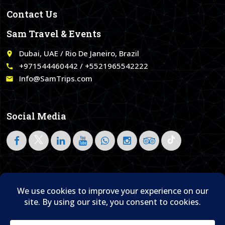
Contact Us
Sam Travel & Events
Dubai, UAE / Rio De Janeiro, Brazil
place
+971544460442 / +5521965542222
call
Info@SamTrips.com
email
Social Media
Follow on LinkedIn