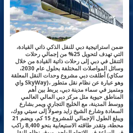
ضمن استراتيجية دبي للنقل الذكي ذاتي القيادة،
التي تهدف لتحويل 25% من إجمالي رحلات
التنقل في دبي إلى رحلات ذاتية القيادة من خلال
وسائل المواصلات المختلفة بحلول عام 2030،
أطلقت دبي مشروع وحدات النقل المعلقة (سكاي
واي SkyWay)، وهو عبارة عن نظام نقل متطور
ومتميز في سماء مدينة دبي، يربط بين أهم
المناطق حيوية مثل مركز دبي المالي العالمي
ووسط المدينة، مع الخليج التجاري ويمر بشارع
السعادة وشارع الشيخ زايد وصولاً إلى سيتي ووك،
ويبلغ الطول الإجمالي للمشروع 15 كم، ويضم 21
محطة، وتقدر طاقته الاستيعابية بنحو 8,400 راكب
في الساعة في الاتجاه الواحد، ويوفر نظام النقل