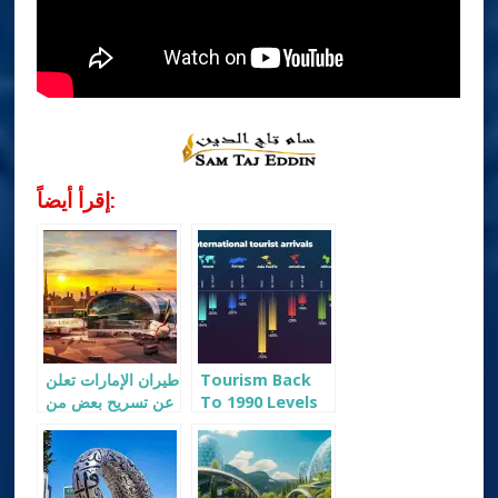
إقرأ أيضاً:
Tourism Back
طيران الإمارات تعلن
To 1990 Levels
عن تسريح بعض من
as Arrivals Fall
موظفيها
by More Than
72%