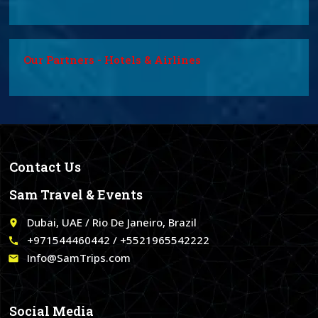
Our Partners - Hotels & Airlines
Contact Us
Sam Travel & Events
Dubai, UAE / Rio De Janeiro, Brazil
place
+971544460442 / +5521965542222
call
Info@SamTrips.com
email
Social Media