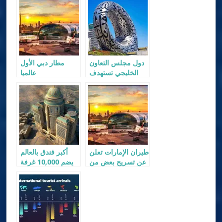
دول مجلس التعاون
مطار دبي الأول
الخليجي تستهدف
عالميا
أسواق الصين والهند
لتعزيز نموها
السياحي
طيران الإمارات تعلن
أكبر فندق بالعالم
عن تسريح بعض من
يضم 10,000 غرفة
موظفيها
و70 مطعم