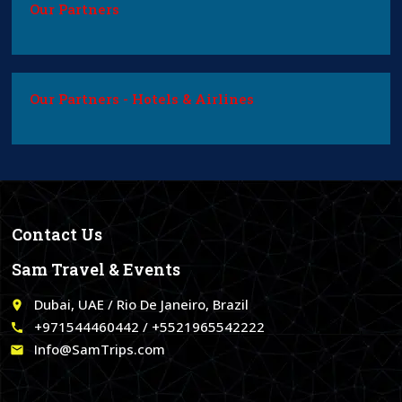
Our Partners
Our Partners - Hotels & Airlines
Contact Us
Sam Travel & Events
Dubai, UAE / Rio De Janeiro, Brazil
place
+971544460442 / +5521965542222
call
Info@SamTrips.com
email