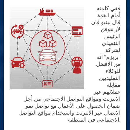
ففي كلمته
أمام القمة
قال بينيو فان
لار هوفن
الرئيس
التنفيذي
لشركة
“بريزم” انه
من الافضل
للوكلاء
التقليديين
مقابلة
عملائهم عبر
الانترنت ومواقع التواصل الاجتماعي من أجل
ضمان الحصول على الأعمال مع تواصل نمو
الاتصال عبر الانترنت واستخدام مواقع التواصل
الاجتماعي في المنطقة.