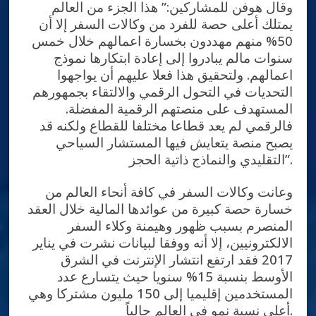
وقال هوفن للمشاركين:” هذا الجزء من العالم
يمتلك أعلى حصة للفرد من وكالات السفر إلا أن
50% منهم مهددون بخسارة اعمالهم خلال خمس
سنوات مالم يبادروا إلى إعادة ابتكارها نموذج
اعمالهم. ولتحقيق هذا فعلا عليهم أن يواجهوا
التحديات في التحول الرقمي والالتقاء بجمهورهم
المستهدف على منصتهم الرقمية المفضلة.
فالرقمي لم يعد قطاعا مختلفا للقطاع ولكنه قد
يصبح منصة يتعايش فيها المستشار السياحي
التقليدي والنماذج ذاتية الحجز”.
وعانت وكالات السفر في كافة أنحاء العالم من
خسارة حصة كبيرة من عوائدها المالية خلال العقد
المنصرم بسبب ظهور وهيمنة وكلاء السفر
الالكترونيين، إلا أنه ووفقا لبيانات نشرت في يناير
2017 فقد ارتفع انتشار الإنترنت في الشرق
الأوسط بنسبة 15% سنويا حيث يتسارع عدد
المستخدمين إقليميا إلى 150 مليون مشتركا وهي
أعلى نسبة نمو في العالم حالياً.