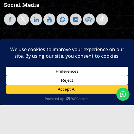
Social Media
Follow on LinkedIn
Home
About Us
Blog
Contact Us

© 1995- 2026 Sam Travel & Events
Translate »