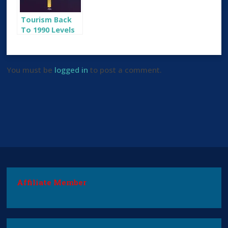
Tourism Back
To 1990 Levels
as Arrivals Fall
by More Than
72%
You must be
logged in
to post a comment.
Affiliate Member