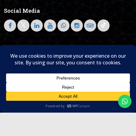
Social Media
Follow on LinkedIn
Home
About Us
Blog
Contact Us

© 1995- 2026 Sam Travel & Events
Translate »