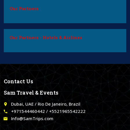
Our Partners
Our Partners - Hotels & Airlines
Contact Us
Sam Travel & Events
Dubai, UAE / Rio De Janeiro, Brazil
place
+971544460442 / +5521965542222
call
Info@SamTrips.com
email