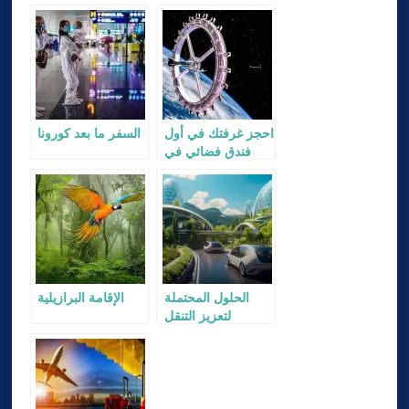
احجز غرفتك في أول
السفر ما بعد كورونا
فندق فضائي في
العالم
الحلول المحتملة
الإقامة البرازيلية
لتعزيز التنقل
المستدام على
مستوى العالم