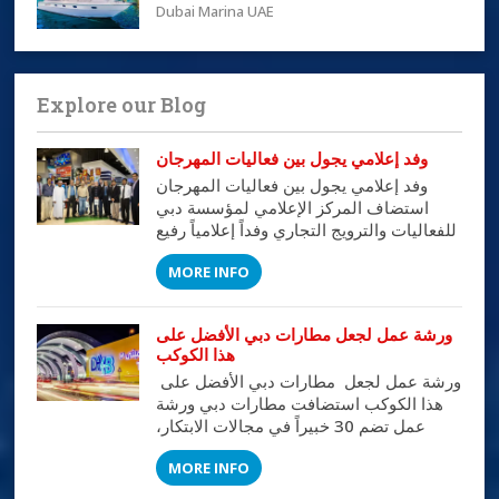
Dubai Marina UAE
Explore our Blog
وفد إعلامي يجول بين فعاليات المهرجان
وفد إعلامي يجول بين فعاليات المهرجان
استضاف المركز الإعلامي لمؤسسة دبي
للفعاليات والترويج التجاري وفداً إعلامياً رفيع
المستوى من كبار الإعلاميين في الوطن
MORE INFO
العربي على مدى ثلاثة أيام قاموا خلالها
بجولات تفصيلية على مختلف أنشطة
وفعاليات المهرجان اطلعوا خلالها عبر لقاءات
ورشة عمل لجعل مطارات دبي الأفضل على
مباشرة مع المسئولين في المواقع على أهم
هذا الكوكب
الفعاليات والأنشطة التي تتم خلال المهرجان.
ورشة عمل لجعل مطارات دبي الأفضل على
وقد […]
هذا الكوكب استضافت مطارات دبي ورشة
عمل تضم 30 خبيراً في مجالات الابتكار،
والعمليات، وتصميم الخدمات، يمثلون نخبة
MORE INFO
من المتخصصين في خدمات قطاع الطيران.
وتهدف الورشة التي تستمر يومين (21 -22