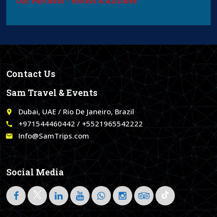
Our Partners - Hotels & Airlines
Contact Us
Sam Travel & Events
Dubai, UAE / Rio De Janeiro, Brazil
place
+971544460442 / +5521965542222
call
Info@SamTrips.com
email
Social Media