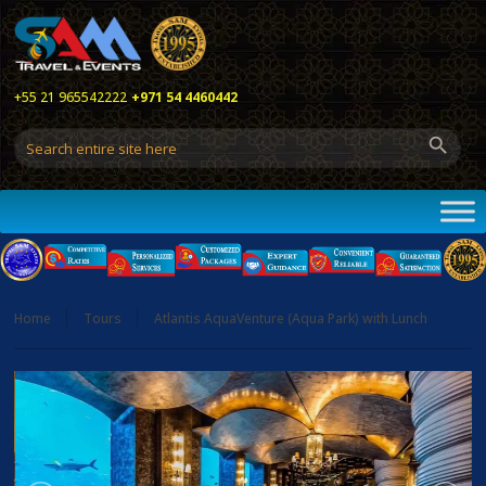
+55 21 965542222
+971 54 4460442
Home
Tours
Atlantis AquaVenture (Aqua Park) with Lunch