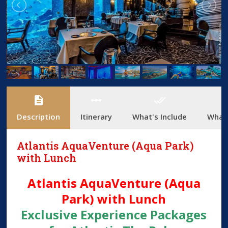
description
linear_scale
done_all
add_
Description
Itinerary
What's Include
What'
Atlantis AquaVenture (Aqua Park)
with Lunch
Atlantis AquaVenture (Aqua
Park) with Lunch
Exclusive Experience Packages