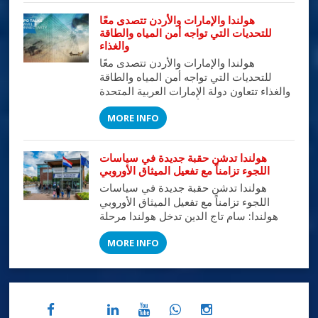
مايو 2017) الى وضع رؤية واستراتيجية
هولندا والإمارات والأردن تتصدى معًا
تتواكب مع رؤية دبي 10 X بما من شأنه جعل
للتحديات التي تواجه أمن المياه والطاقة
السفر أكثر […]
والغذاء
هولندا والإمارات والأردن تتصدى معًا
للتحديات التي تواجه أمن المياه والطاقة
والغذاء تتعاون دولة الإمارات العربية المتحدة
والأردن وهولندا من أجل تسليط الضوء على
MORE INFO
التحديات التي تواجه أمن المياه والطاقة
والغذاء، وذلك من خلال إكسبو 2020 دبي،
أول إكسبو دولي تستضيفه منطقة الشرق
هولندا تدشن حقبة جديدة في سياسات
الأوسط وأفريقيا وجنوب آسيا. وسيُقام
اللجوء تزامناً مع تفعيل الميثاق الأوروبي
الحدث الدولي في الفترة من 1 أكتوبر […]
هولندا تدشن حقبة جديدة في سياسات
اللجوء تزامناً مع تفعيل الميثاق الأوروبي
هولندا: سام تاج الدين تدخل هولندا مرحلة
مفصلية غير مسبوقة في إدارة ملف اللجوء
MORE INFO
والهجرة، عقب مصادقة مجلس الشيوخ
الهولندي في 26 مايو 2026 على الحزمة
التشريعية التي تربط القوانين المحلية
بالميثاق الأوروبي الجديد للهجرة واللجوء.
وبموجب هذه الخطوة، تبدأ هولندا بالتوازي
مع […]