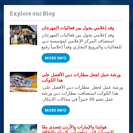
Explore our Blog
وفد إعلامي يجول بين فعاليات المهرجان
وفد إعلامي يجول بين فعاليات المهرجان
استضاف المركز الإعلامي لمؤسسة دبي
للفعاليات والترويج التجاري وفداً إعلامياً رفيع
المستوى من كبار الإعلاميين في الوطن
MORE INFO
العربي على مدى ثلاثة أيام قاموا خلالها
بجولات تفصيلية على مختلف أنشطة
وفعاليات المهرجان اطلعوا خلالها عبر لقاءات
ورشة عمل لجعل مطارات دبي الأفضل على
مباشرة مع المسئولين في المواقع على أهم
هذا الكوكب
الفعاليات والأنشطة التي تتم خلال المهرجان.
ورشة عمل لجعل مطارات دبي الأفضل على
وقد […]
هذا الكوكب استضافت مطارات دبي ورشة
عمل تضم 30 خبيراً في مجالات الابتكار،
والعمليات، وتصميم الخدمات، يمثلون نخبة
MORE INFO
من المتخصصين في خدمات قطاع الطيران.
وتهدف الورشة التي تستمر يومين (21 -22
مايو 2017) الى وضع رؤية واستراتيجية
هولندا والإمارات والأردن تتصدى معًا
تتواكب مع رؤية دبي 10 X بما من شأنه جعل
للتحديات التي تواجه أمن المياه والطاقة