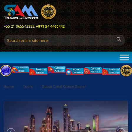
+55 21 965542222
+971 54 4460442
Home
Tours
Dubai Canal Cruise Dinner