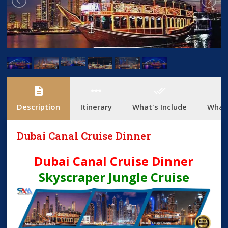
description
linear_scale
done_all
add_
Description
Itinerary
What's Include
What'
Dubai Canal Cruise Dinner
Dubai Canal Cruise Dinner
Skyscraper Jungle Cruise