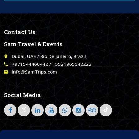
Contact Us
Sam Travel & Events
Dubai, UAE / Rio De Janeiro, Brazil
place
+971544460442 / +5521965542222
call
Info@SamTrips.com
email
Social Media