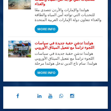
السفر أكثر […]
والغذاء
هولندا والإمارات والأردن تتصدى معًا
للتحديات التي تواجه أمن المياه والطاقة
والغذاء تتعاون دولة الإمارات العربية المتحدة
والأردن وهولندا من أجل تسليط الضوء على
MORE INFO
التحديات التي تواجه أمن المياه والطاقة
والغذاء، وذلك من خلال إكسبو 2020 دبي،
أول إكسبو دولي تستضيفه منطقة الشرق
هولندا تدشن حقبة جديدة في سياسات
الأوسط وأفريقيا وجنوب آسيا. وسيُقام
اللجوء تزامناً مع تفعيل الميثاق الأوروبي
الحدث الدولي في الفترة من 1 أكتوبر […]
هولندا تدشن حقبة جديدة في سياسات
اللجوء تزامناً مع تفعيل الميثاق الأوروبي
هولندا: سام تاج الدين تدخل هولندا مرحلة
مفصلية غير مسبوقة في إدارة ملف اللجوء
MORE INFO
والهجرة، عقب مصادقة مجلس الشيوخ
الهولندي في 26 مايو 2026 على الحزمة
التشريعية التي تربط القوانين المحلية
بالميثاق الأوروبي الجديد للهجرة واللجوء.
وبموجب هذه الخطوة، تبدأ هولندا بالتوازي
مع […]