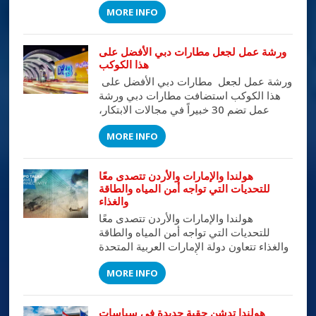
MORE INFO
العربي على مدى ثلاثة أيام قاموا خلالها
بجولات تفصيلية على مختلف أنشطة
وفعاليات المهرجان اطلعوا خلالها عبر لقاءات
ورشة عمل لجعل مطارات دبي الأفضل على
مباشرة مع المسئولين في المواقع على أهم
هذا الكوكب
الفعاليات والأنشطة التي تتم خلال المهرجان.
ورشة عمل لجعل مطارات دبي الأفضل على
وقد […]
هذا الكوكب استضافت مطارات دبي ورشة
عمل تضم 30 خبيراً في مجالات الابتكار،
والعمليات، وتصميم الخدمات، يمثلون نخبة
MORE INFO
من المتخصصين في خدمات قطاع الطيران.
وتهدف الورشة التي تستمر يومين (21 -22
مايو 2017) الى وضع رؤية واستراتيجية
هولندا والإمارات والأردن تتصدى معًا
تتواكب مع رؤية دبي 10 X بما من شأنه جعل
للتحديات التي تواجه أمن المياه والطاقة
السفر أكثر […]
والغذاء
هولندا والإمارات والأردن تتصدى معًا
للتحديات التي تواجه أمن المياه والطاقة
والغذاء تتعاون دولة الإمارات العربية المتحدة
والأردن وهولندا من أجل تسليط الضوء على
MORE INFO
التحديات التي تواجه أمن المياه والطاقة
والغذاء، وذلك من خلال إكسبو 2020 دبي،
أول إكسبو دولي تستضيفه منطقة الشرق
هولندا تدشن حقبة جديدة في سياسات