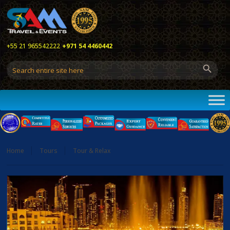
+55 21 965542222
+971 54 4460442
Home
Tours
Tour & Relax