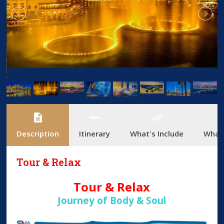
description
linear_scale
done_all
add_
Description
Itinerary
What's Include
What'
Tour & Relax
Tour & Relax
Journey of Body & Soul