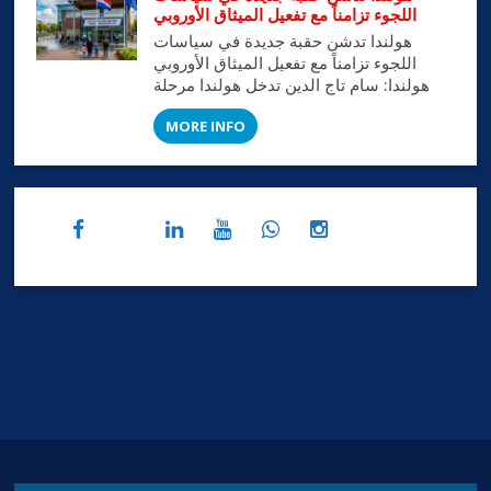
الأوسط وأفريقيا وجنوب آسيا. وسيُقام
اللجوء تزامناً مع تفعيل الميثاق الأوروبي
الحدث الدولي في الفترة من 1 أكتوبر […]
هولندا تدشن حقبة جديدة في سياسات
اللجوء تزامناً مع تفعيل الميثاق الأوروبي
هولندا: سام تاج الدين تدخل هولندا مرحلة
مفصلية غير مسبوقة في إدارة ملف اللجوء
MORE INFO
والهجرة، عقب مصادقة مجلس الشيوخ
الهولندي في 26 مايو 2026 على الحزمة
التشريعية التي تربط القوانين المحلية
بالميثاق الأوروبي الجديد للهجرة واللجوء.
وبموجب هذه الخطوة، تبدأ هولندا بالتوازي
مع […]