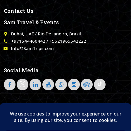
Contact Us
Sam Travel & Events
Dubai, UAE / Rio De Janeiro, Brazil
place
+971544460442 / +5521965542222
call
Info@SamTrips.com
email
Social Media