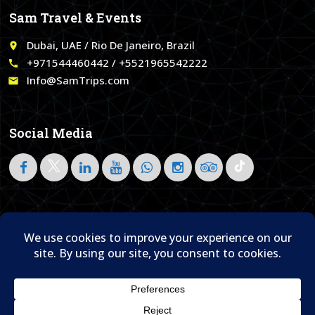
Sam Travel & Events
Dubai, UAE / Rio De Janeiro, Brazil
place
+971544460442 / +5521965542222
call
Info@SamTrips.com
email
Social Media
Follow on LinkedIn