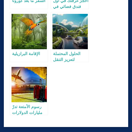
احجز غرفتك في أول
السفر ما بعد كورونا
فندق فضائي في
العالم
الحلول المحتملة
الإقامة البرازيلية
لتعزيز التنقل
المستدام على
مستوى العالم
رسوم الأمتعة تدرّ
مليارات الدولارات
على شركات
الطيران