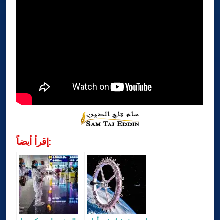
إقرأ أيضاً: