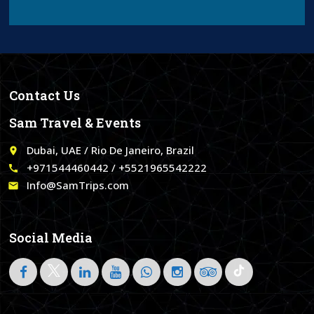
Contact Us
Sam Travel & Events
Dubai, UAE / Rio De Janeiro, Brazil
place
+971544460442 / +5521965542222
call
Info@SamTrips.com
email
Social Media