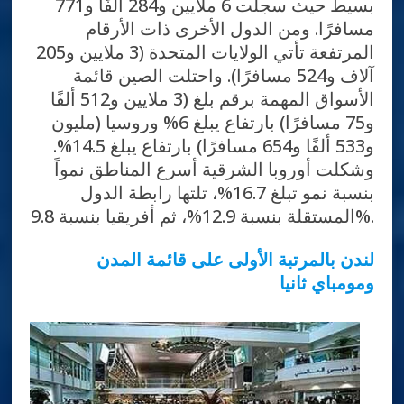
بسيط حيث سجلت 6 ملايين و284 ألفًا و771
مسافرًا. ومن الدول الأخرى ذات الأرقام
المرتفعة تأتي الولايات المتحدة (3 ملايين و205
آلاف و524 مسافرًا). واحتلت الصين قائمة
الأسواق المهمة برقم بلغ (3 ملايين و512 ألفًا
و75 مسافرًا) بارتفاع يبلغ 6% وروسيا (مليون
و533 ألفًا و654 مسافرًا) بارتفاع يبلغ 14.5%.
وشكلت أوروبا الشرقية أسرع المناطق نمواً
بنسبة نمو تبلغ 16.7%، تلتها رابطة الدول
المستقلة بنسبة 12.9%، ثم أفريقيا بنسبة 9.8%.
لندن بالمرتبة الأولى على قائمة المدن
ومومباي ثانيا