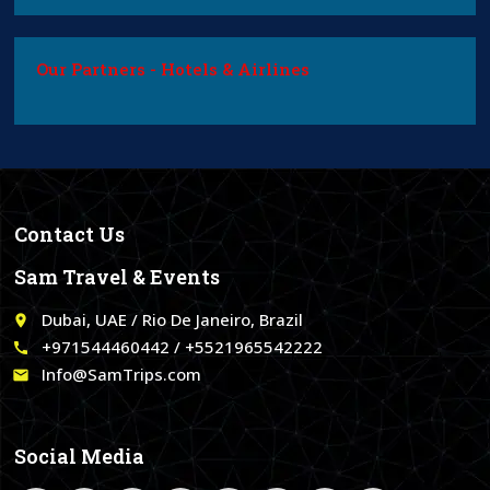
Our Partners - Hotels & Airlines
Contact Us
Sam Travel & Events
Dubai, UAE / Rio De Janeiro, Brazil
place
+971544460442 / +5521965542222
call
Info@SamTrips.com
email
Social Media