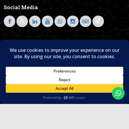
Social Media
Follow on LinkedIn
Home
About Us
Blog
Contact Us

© 1995- 2026 Sam Travel & Events
Translate »