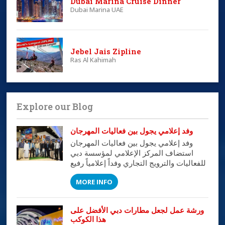
Dubai Marina Cruise Dinner
Dubai Marina UAE
Jebel Jais Zipline
Ras Al Kahimah
Explore our Blog
وفد إعلامي يجول بين فعاليات المهرجان
وفد إعلامي يجول بين فعاليات المهرجان
استضاف المركز الإعلامي لمؤسسة دبي
للفعاليات والترويج التجاري وفداً إعلامياً رفيع
المستوى من كبار الإعلاميين في الوطن
MORE INFO
العربي على مدى ثلاثة أيام قاموا خلالها
بجولات تفصيلية على مختلف أنشطة
وفعاليات المهرجان اطلعوا خلالها عبر لقاءات
ورشة عمل لجعل مطارات دبي الأفضل على
مباشرة مع المسئولين في المواقع على أهم
هذا الكوكب
الفعاليات والأنشطة التي تتم خلال المهرجان.