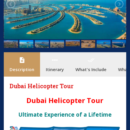
description
linear_scale
done_all
add_
Description
Itinerary
What's Include
What'
Dubai Helicopter Tour
Dubai Helicopter Tour
Ultimate Experience of a Lifetime