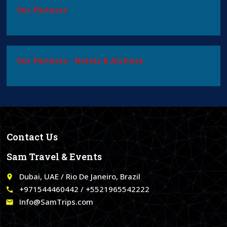
Our Partners
Our Partners - Hotels & Airlines
Contact Us
Sam Travel & Events
Dubai, UAE / Rio De Janeiro, Brazil
place
+971544460442 / +5521965542222
call
Info@SamTrips.com
email