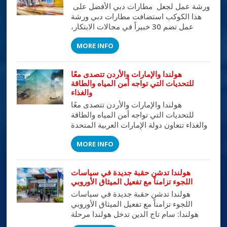
ورشة عمل لجعل مطارات دبي الأفضل على
وقد […]
هذا الكوكب استضافت مطارات دبي ورشة
عمل تضم 30 خبيراً في مجالات الابتكار،
والعمليات، وتصميم الخدمات، يمثلون نخبة
MORE INFO
من المتخصصين في خدمات قطاع الطيران.
وتهدف الورشة التي تستمر يومين (21 -22
مايو 2017) الى وضع رؤية واستراتيجية
هولندا والإمارات والأردن تتصدى معًا
تتواكب مع رؤية دبي 10 X بما من شأنه جعل
للتحديات التي تواجه أمن المياه والطاقة
السفر أكثر […]
والغذاء
هولندا والإمارات والأردن تتصدى معًا
للتحديات التي تواجه أمن المياه والطاقة
والغذاء تتعاون دولة الإمارات العربية المتحدة
والأردن وهولندا من أجل تسليط الضوء على
MORE INFO
التحديات التي تواجه أمن المياه والطاقة
والغذاء، وذلك من خلال إكسبو 2020 دبي،
أول إكسبو دولي تستضيفه منطقة الشرق
هولندا تدشن حقبة جديدة في سياسات
الأوسط وأفريقيا وجنوب آسيا. وسيُقام
اللجوء تزامناً مع تفعيل الميثاق الأوروبي
الحدث الدولي في الفترة من 1 أكتوبر […]
هولندا تدشن حقبة جديدة في سياسات
اللجوء تزامناً مع تفعيل الميثاق الأوروبي
هولندا: سام تاج الدين تدخل هولندا مرحلة
مفصلية غير مسبوقة في إدارة ملف اللجوء