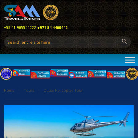
+55 21 965542222
+971 54 4460442
Home
Tours
Dubai Helicopter Tour