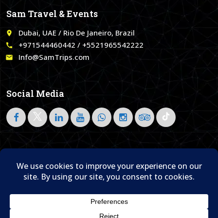
Sam Travel & Events
Dubai, UAE / Rio De Janeiro, Brazil
place
+971544460442 / +5521965542222
call
Info@SamTrips.com
email
Social Media
Follow on LinkedIn