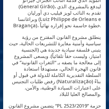
المؤيد الذي قدمه النائب الجنرال جيرائو
(General Girão)، ليدفع بالمشروع، الذي
تقدم به النائب لويز فيليب دي أورليان
وبراغانسا (Luiz Philippe de Orleans e
Bragança)، خطوة حاسمة نحو إقراره نهائياً.
ينطلق مشروع القانون المقترح من رؤية
سياسية وأمنية مغايرة للتشريعات الحالية، حيث
يتبنى فلسفة سيادية جديدة هي (الجنسية
امتياز، وليست حقاً تلقائياً). ويسعى المشروع
إلى معالجة ما يصفه بـ “الثغرات القانونية” في
قانون الهجرة الحالي، مستهدفاً استعادة
السلطة التقديرية الكاملة للدولة في قبول أو
رفض طلبات التجنيس (Naturalização) بناءً
على اعتبارات السيادة الوطنية، والأمن،
والمصالح العليا للبلاد.
يتضمن مشروع القانون “PL 2523/2019” حزمة