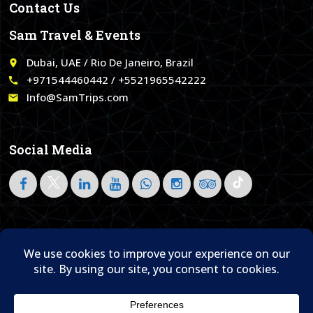
Contact Us
Sam Travel & Events
Dubai, UAE / Rio De Janeiro, Brazil
place
+971544460442 / +5521965542222
call
Info@SamTrips.com
email
Social Media
Follow on LinkedIn