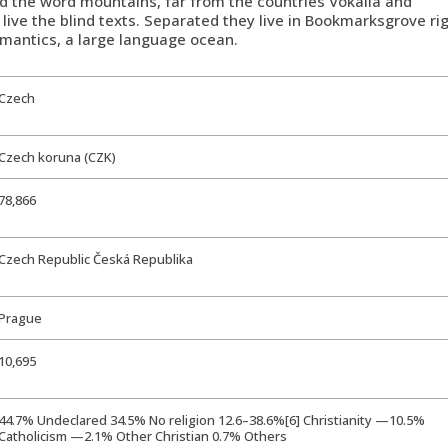
nd the word mountains, far from the countries Vokalia and
live the blind texts. Separated they live in Bookmarksgrove rig
Semantics, a large language ocean.
Czech
Czech koruna (CZK)
78,866
Czech Republic Česká Republika
Prague
10,695
44.7% Undeclared 34.5% No religion 12.6–38.6%[6] Christianity —10.5%
Catholicism —2.1% Other Christian 0.7% Others