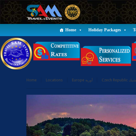
Home
Holiday Packages
T
Home
Locations
Europe أوربة
Czech Republic