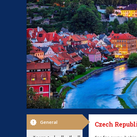
new_releases
General