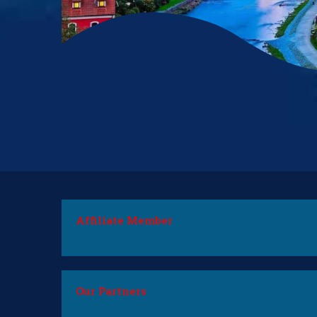
Affiliate Member
Our Partners