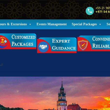
+55 21 96
+971 54 4
ours & Excursions
Events Management
Special Packages
Se
 التشيك