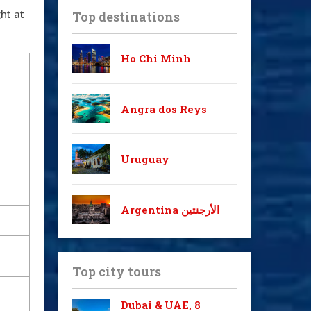
ht at
Top destinations
Ho Chi Minh
Angra dos Reys
Uruguay
Argentina الأرجنتين
Top city tours
Dubai & UAE, 8