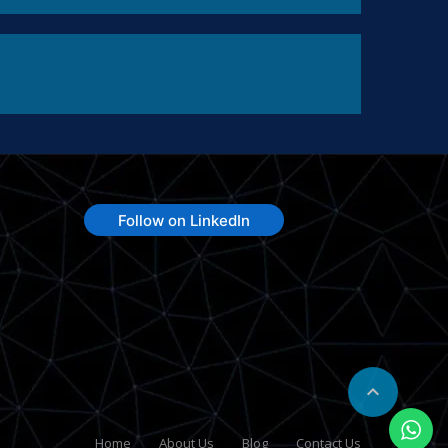
Follow on LinkedIn

Home
About Us
Blog
Contact Us