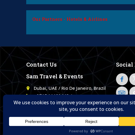
Our Partners - Hotels & Airlines
Contact Us
Social
Sam Travel & Events
Dubai, UAE / Rio De Janeiro, Brazil
place
+971544460442 /
call
+5521965542222
Info@SamTrips.com
email
© 1995- 2026 Sam Travel & Events