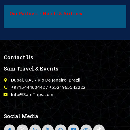
Our Partners - Hotels & Airlines
Contact Us
Sam Travel & Events
Dubai, UAE / Rio De Janeiro, Brazil
place
+971544460442 / +5521965542222
call
Info@SamTrips.com
email
Social Media