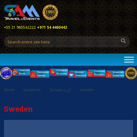
+55 21 965542222
+971 54 4460442
Home
Locations
Europe أوربة
Sweden
Sweden