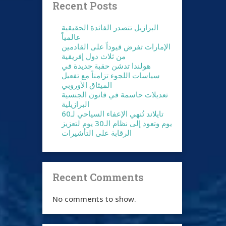
Recent Posts
البرازيل تتصدر الفائدة الحقيقية
عالمياً
الإمارات تفرض قيوداً على القادمين
من ثلاث دول إفريقية
هولندا تدشن حقبة جديدة في
سياسات اللجوء تزامناً مع تفعيل
الميثاق الأوروبي
تعديلات حاسمة في قانون الجنسية
البرازيلية
تايلاند تُنهي الإعفاء السياحي لـ60
يوم وتعود إلى نظام الـ30 يوم لتعزيز
الرقابة على التأشيرات
Recent Comments
No comments to show.