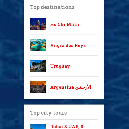
Top destinations
Ho Chi Minh
Angra dos Reys
Uruguay
Argentina الأرجنتين
Top city tours
Dubai & UAE, 8