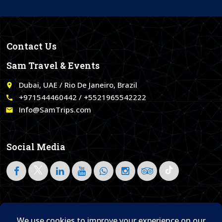
Contact Us
Sam Travel & Events
Dubai, UAE / Rio De Janeiro, Brazil
place
+971544460442 / +5521965542222
call
Info@SamTrips.com
email
Social Media