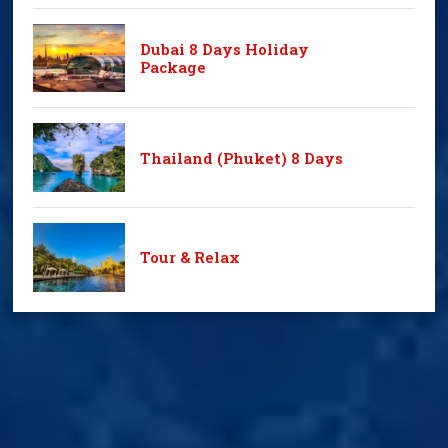
Dubai 8 Days Holiday
Package
Thailand (Phuket) 8 Days
Tour & Relax