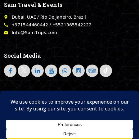
Sam Travel & Events
Dubai, UAE / Rio De Janeiro, Brazil
place
+971544460442 / +5521965542222
call
Info@SamTrips.com
email
Social Media
Follow on LinkedIn